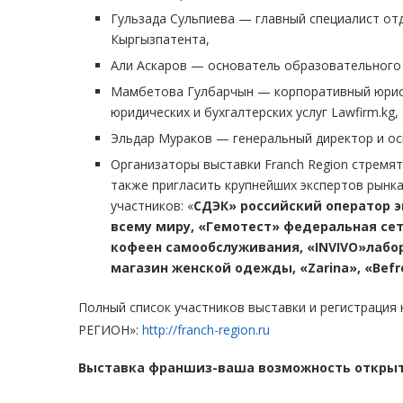
Гульзада Сульпиева — главный специалист от
Кыргызпатента,
Али Аскаров — основатель образовательного це
Мамбетова Гулбарчын — корпоративный юрист
юридических и бухгалтерских услуг Lawfirm.kg,
Эльдар Мураков — генеральный директор и осн
Организаторы выставки Franch Region стремя
также пригласить крупнейших экспертов рынк
участников: «
СДЭК» российский оператор э
всему миру, «Гемотест» федеральная сет
кофеен самообслуживания, «INVIVO»лабор
магазин женской одежды, «Zarina», «Befr
Полный список участников выставки и регистрация
РЕГИОН»:
http://franch-region.ru
Выставка франшиз-ваша возможность открыт