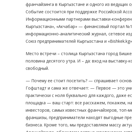
франчайзинга в Кыргызстане и одного из ведущих 
Событие состоится при поддержке Российской Ассоц
Информационными партнерами выставки-конференц
Кыргызстана», «Акчабар» — финансовый портал №
информационно-аналитический журнал, сетевое изд
Союз предпринимателей Кыргызстана и «Bishkek.kg»
Место встречи – столица Кыргызстана город Бишкек, 
половина десятого утра. И – да: вход на выставку
свободный.
— Почему ее стоит посетить? — спрашивает основа
Гофштадт и сама же отвечает: — Первое — это ун
практически с ноля буквально для каждого, даже е
площадка — ваш старт: все расскажем, покажем, н
инвесторов, самых известных франчайзеров, топ-м
франшизы, предприниматели находят выгодные пре
бизнеса. Кроме того, мы предоставляем массу акту