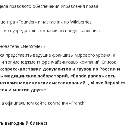
дела правового обеспечения Управления права
нтра «Founder» и наставник по Wildberries,
 и соучредитель компании по предоставлению
ователь «NeoStyle».»
тся представить ведущие франшизы мирового уровня, а
а и топ-менеджмент франчайзинговых компаний. Список
кспресс-доставки документов и грузов по России и
ь медицинских лабораторий, «Banda panda» сеть
атория медицинских исследований , «Love Republic»
ee» и многие друг
ие.
 на официальном сайте компании «Franch
ь выгодный бизнес!