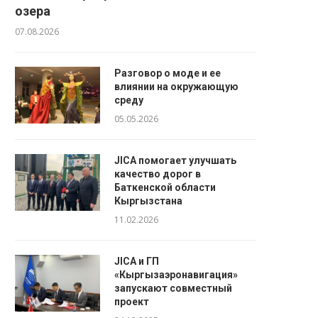
озера
07.08.2026
Разговор о моде и ее
влиянии на окружающую
среду
05.05.2026
JICA помогает улучшать
качество дорог в
Баткенской области
Кыргызстана
11.02.2026
JICA и ГП
«Кыргызаэронавигация»
запускают совместный
проект