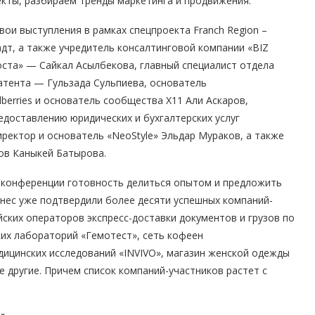
кты, разбираем тренды маркетинга и продвижения.
ои выступления в рамках спецпроекта Franch Region –
дт, а также учредитель консалтинговой компании «BIZ
оста» — Сайкал Асылбекова, главный специалист отдела
атента — Гульзада Сульпиева, основатель
berries и основатель сообщества Х11 Али Аскаров,
едоставлению юридических и бухгалтерских услуг
ректор и основатель «NeoStyle» Эльдар Мураков, а также
ов Каныкей Батырова.
-конференции готовность делиться опытом и предложить
нес уже подтвердили более десяти успешных компаний-
йских операторов экспресс-доставки документов и грузов по
ких лабораторий «Гемотест», сеть кофеен
ицинских исследований «INVIVO», магазин женской одежды
гие другие. Причем список компаний-участников растет с