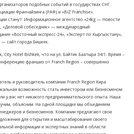
организаторов подобных событий в государствах СНГ.
иации Франчайзинга (РАФ) и «BIZ Franchise».
ии станут: Информационное агентство «24kg — Новости
1, «Деловой собеседник» — международный
ание «Восточный экспресс-24», «Эксперт по Кыргызстану»,
 — сайт города Бишкек.
City Hotel Bishkek, что на ул. Байтик Баатыра 34/1. Время –
-конференцию франшиз от Franch Region – совершенно
тель и руководитель компании Franch Region Кира
икальная возможность стать инвестором или бизнесменом
сли у вас нет никакого предпринимательского опыта. Наша
аучим, объясним. На одной площадке мы объединяем
енеджеров и бизнесменов. Компании предлагают свои
дложения для открытия и масштабирования своего
альной информации и экспертных знаний в области