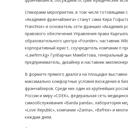
франчайзинга, обсуждаем острые юридические аспе
Спикерами мероприятия, в том числе готовящими св
«Академия франчайзинга» станут сама Кира Гофшта
Franchise» и основатель сети франшиз «Академия р
правового обеспечения Управления права Кыргызп
образовательного центра «Founder», наставник Wild
корпоративный юрист, соучредитель компании п пр
«Lawfirm.kg» Гулбарчын Мамбетова, генеральный ди
предприниматель, дизайнер и наставник миллионер
В формате прямого диалога на площадке выставки
максимально комфортные условия вхождения в биз
франчайзеров. Среди них один из крупнейших росси
России и миру «CDEK», федеральная сеть медицинс
самообслуживания «Banda panda», лаборатория мед
«Love Republic», компании «Zarina», «Befree» и мно
каждым днем.